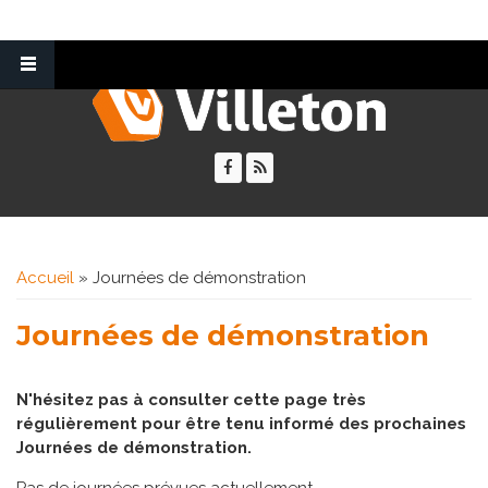
Vous êtes ici
Accueil
» Journées de démonstration
Journées de démonstration
N'hésitez pas à consulter cette page très
régulièrement pour être tenu informé des prochaines
Journées de démonstration.
Pas de journées prévues actuellement.