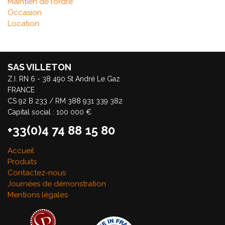
Maintien de l’ordre
Occasion
Location
SAS VILLETON
Z.I. RN 6 - 38 490 St André Le Gaz
FRANCE
CS 92 B 233 / RM 388 931 339 382
Capital social : 100 000 €
+33(0)4 74 88 15 80
Accueil
Produits
Contactez-nous
Journées de démonstration
Mentions légales